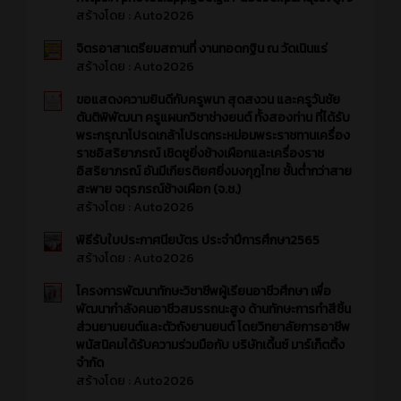
สร้างโดย :
Auto2026
จิตรอาสาเตรียมสถานที่ งานทอดกฐิน ณ วัดเนินแร่
สร้างโดย :
Auto2026
ขอแสดงความยินดีกับครูพนา สุดสงวน และครูวันชัย
ตันติพิพัฒนา ครูแผนกวิชาช่างยนต์ ทั้งสองท่าน ที่ได้รับ
พระกรุณาโปรดเกล้าโปรดกระหม่อมพระราชทานเครื่อง
ราชอิสริยาภรณ์ เชิดชูยิ่งช้างเผือกและเครื่องราช
อิสริยาภรณ์ อันมีเกียรติยศยิ่งมงกุฎไทย ชั้นต่ำกว่าสาย
สะพาย จตุรภรณ์ช้างเผือก (จ.ช.)
สร้างโดย :
Auto2026
พิธีรับใบประกาศนียบัตร ประจำปีการศึกษา2565
สร้างโดย :
Auto2026
โครงการพัฒนาทักษะวิชาชีพผู้เรียนอาชีวศึกษา เพื่อ
พัฒนากำลังคนอาชีวสมรรถนะสูง ด้านทักษะการทำสีชิ้น
ส่วนยานยนต์และตัวถังยานยนต์ โดยวิทยาลัยการอาชีพ
พนัสนิคมได้รับความร่วมมือกับ บริษัทเดี้นซ์ มาร์เก็ตติ้ง
จำกัด
สร้างโดย :
Auto2026