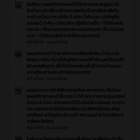
นักศึกษา แผนกวิชาช่างยนต์ได้รับการสนับสนุนและได้
รับคำแนะนำ เพื่อเตรียมความพร้อมในการฝึกอาชีพใน
ระหว่างเรียน จาก บริษัท บี-ควิก จำกัด และ บริษัทชูชัย
ยานยนต์ จำกัด ✅เรียนจริง ปฏิบัติงานเป็น ✅ไม่ต้องกลัว
ตกงาน ✅ฝึกงานจากสถานประกอบการจริง ทั้ง ปวช.และ
ปวส. ✅ไม่ต้องกลัวคำว่าไม่มีประสบการณ์
สร้างโดย :
Auto2026
แผนกช่างยนต์ วิทยาลัยการอาชีพพนัสนิคม ได้ลงนาม
สัญญา MOU กับบริษัทชูชัยยานยนต์จำกัด และได้ร่วมกัน
พัฒนาหลักสูตร เพื่อให้สอดคล้องทั้งด้านการเรียนและ
ความต้องการของสถานประกอบการ
สร้างโดย :
Auto2026
ขอแสดงความยินดีกับนายศุภโชค ยอดพรหม นักเรียน
แผนกวิชาช่างยนต์ ชั้น ปวช.1 ได้รับพระราชทาน ทุนนวฤกษ์
จำนวน 8,000 บาท และจะได้รับต่อเนื่อง เทอมละ 4,000
บาท ตลอดการเรียนวิทยาลัยการอาชีพพนัสนิคม #ทุน
การศึกษา #มีทุนเรียนมีงานทำ #ช่างยนต์ #วิทยาลัยการ
อาชีพพนัสนิคม
สร้างโดย :
Auto2026
ได้รับรางวัลชนะเลิศ การแข่งขั้นทักษะวิชาชีพในระดับชั้น