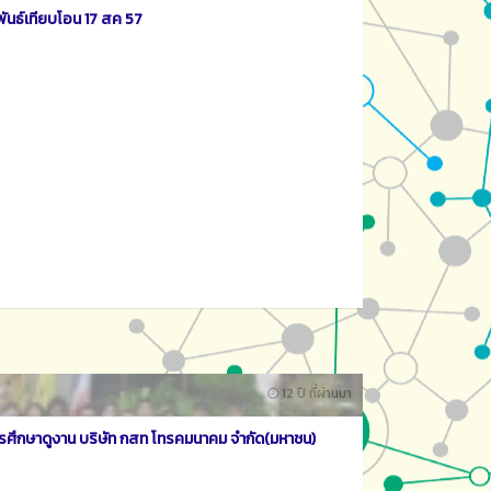
พันธ์เทียบโอน 17 สค 57
12 ปี ที่ผ่านมา
รศึกษาดูงาน บริษัท กสท โทรคมนาคม จำกัด(มหาชน)