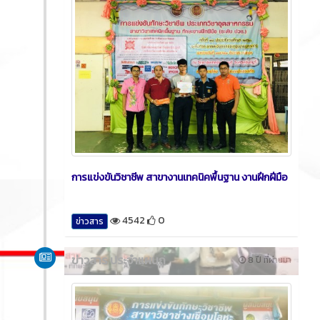
การแข่งขันวิชาชีพ สาขางานเทคนิคพื้นฐาน งานฝึกฝีมือ
4542
0
ข่าวสาร
ข่าวสาร ประจำแผนก
8 ปี ที่ผ่านมา