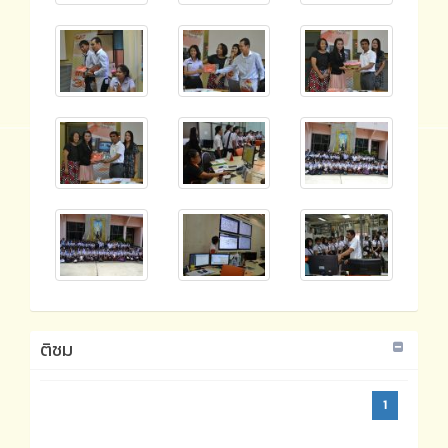
ติชม
1